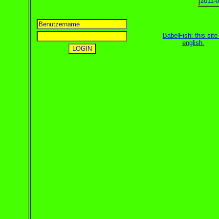
2011-0
BabelFish: this site 
english
.