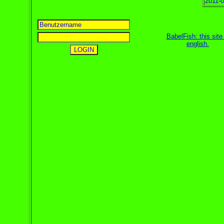
2011-0
BabelFish: this site 
english
.