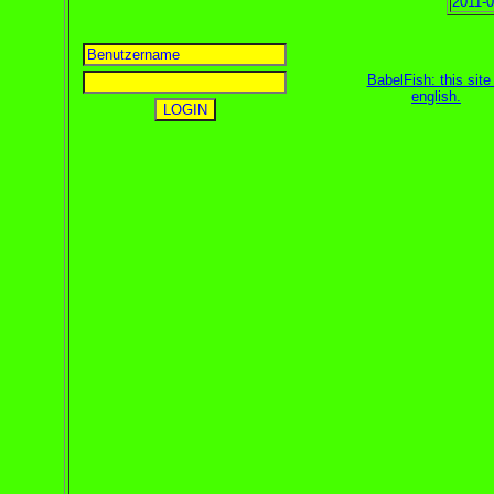
2011-0
BabelFish: this site 
english
.