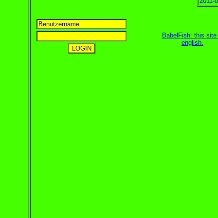
2011-0
BabelFish: this site 
english
.