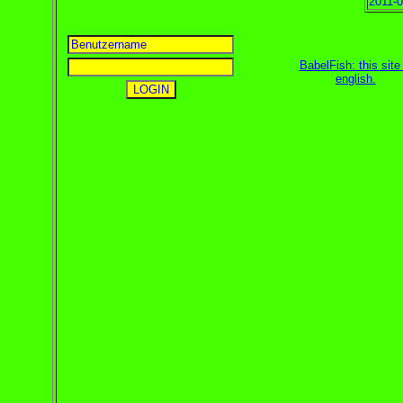
2011-0
BabelFish: this site 
english
.