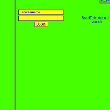
2011-0
BabelFish: this site 
english
.