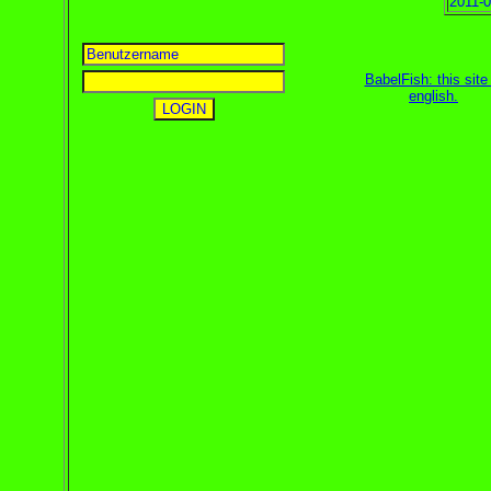
2011-0
BabelFish: this site 
english
.