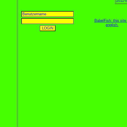
2011-0
BabelFish: this site 
english
.