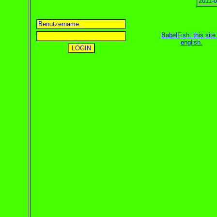
2011-0
BabelFish: this site 
english
.