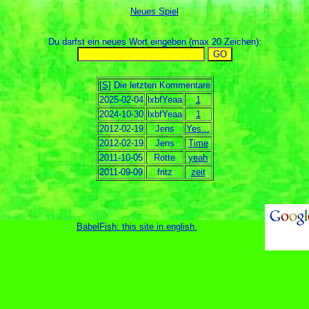
Neues Spiel
Du darfst ein neues Wort eingeben (max 20 Zeichen):
[S]
Die letzten Kommentare
2025-02-04
lxbfYeaa
1
2024-10-30
lxbfYeaa
1
2012-02-19
Jens
Yes...
2012-02-19
Jens
Time
2011-10-05
Rotte
yeah
2011-09-09
fritz
zeit
BabelFish: this site in english
.