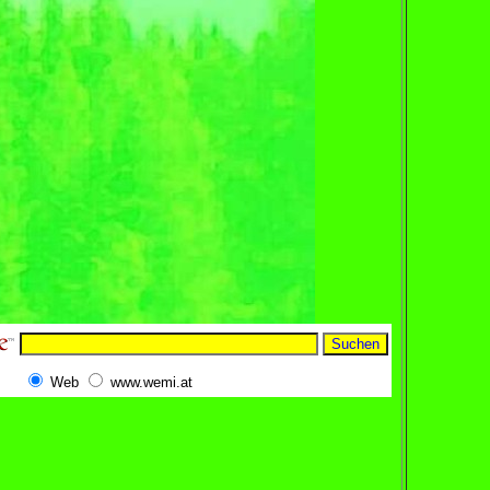
Web
www.wemi.at