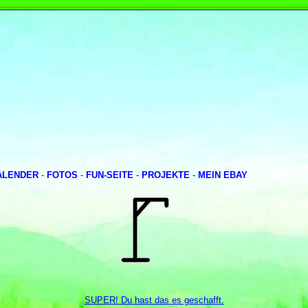
ALENDER
-
FOTOS
-
FUN-SEITE
-
PROJEKTE
-
MEIN EBAY
SUPER! Du hast das es geschafft.