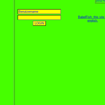
2011-0
BabelFish: this site 
english
.