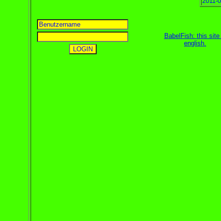
2011-0
BabelFish: this site 
english
.