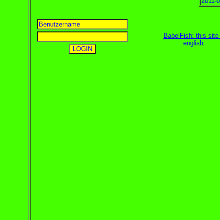
2011-0
BabelFish: this site 
english
.