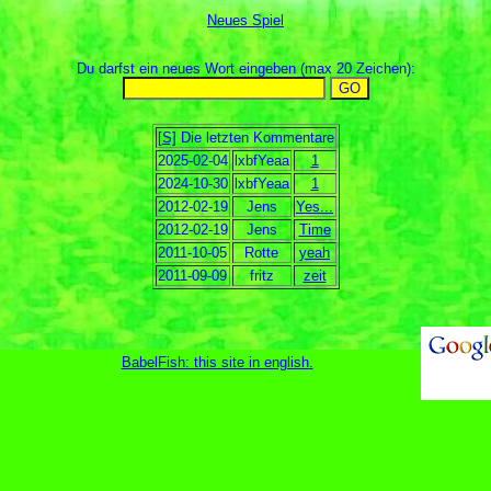
Neues Spiel
Du darfst ein neues Wort eingeben (max 20 Zeichen):
[S]
Die letzten Kommentare
2025-02-04
lxbfYeaa
1
2024-10-30
lxbfYeaa
1
2012-02-19
Jens
Yes...
2012-02-19
Jens
Time
2011-10-05
Rotte
yeah
2011-09-09
fritz
zeit
BabelFish: this site in english
.