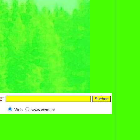
Web
www.wemi.at