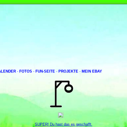
ALENDER
-
FOTOS
-
FUN-SEITE
-
PROJEKTE
-
MEIN EBAY
SUPER! Du hast das es geschafft.