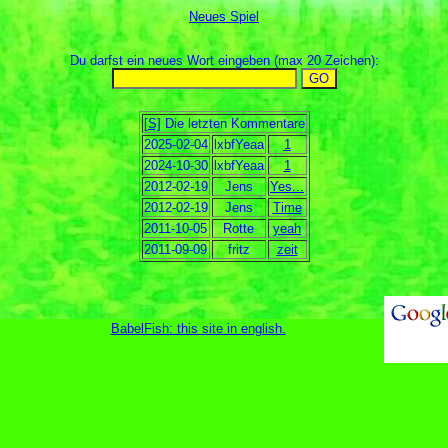
Neues Spiel
Du darfst ein neues Wort eingeben (max 20 Zeichen):
[S]
Die letzten Kommentare
2025-02-04
lxbfYeaa
1
2024-10-30
lxbfYeaa
1
2012-02-19
Jens
Yes...
2012-02-19
Jens
Time
2011-10-05
Rotte
yeah
2011-09-09
fritz
zeit
BabelFish: this site in english
.