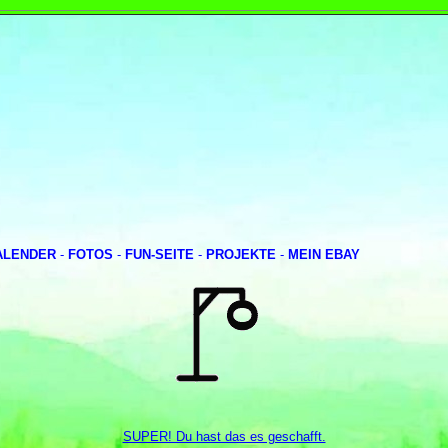
ALENDER
-
FOTOS
-
FUN-SEITE
-
PROJEKTE
-
MEIN EBAY
SUPER! Du hast das es geschafft.