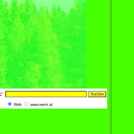
Web
www.wemi.at