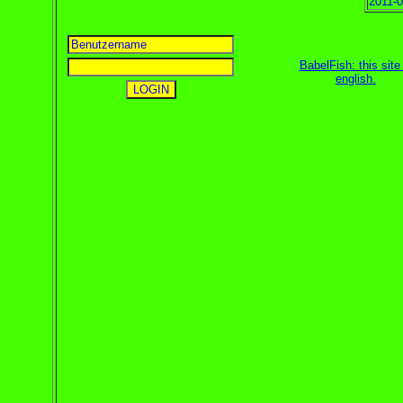
2011-0
BabelFish: this site 
english
.