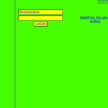
2011-0
BabelFish: this site 
english
.