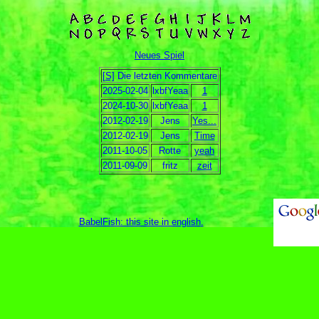
Neues Spiel
[S]
Die letzten Kommentare
2025-02-04
lxbfYeaa
1
2024-10-30
lxbfYeaa
1
2012-02-19
Jens
Yes...
2012-02-19
Jens
Time
2011-10-05
Rotte
yeah
2011-09-09
fritz
zeit
BabelFish: this site in english
.