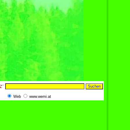
Web
www.wemi.at