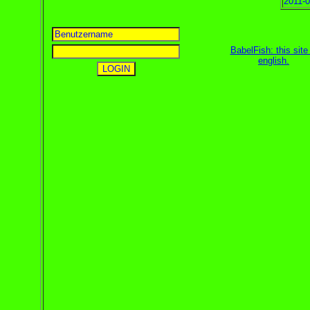
2011-0
BabelFish: this site 
english
.