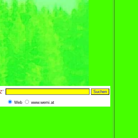
Web
www.wemi.at