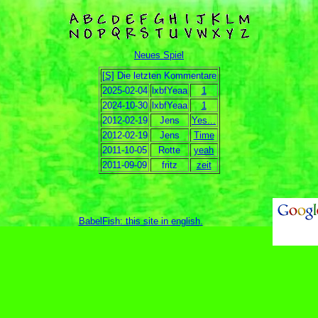
Neues Spiel
[S]
Die letzten Kommentare
2025-02-04
lxbfYeaa
1
2024-10-30
lxbfYeaa
1
2012-02-19
Jens
Yes...
2012-02-19
Jens
Time
2011-10-05
Rotte
yeah
2011-09-09
fritz
zeit
BabelFish: this site in english
.